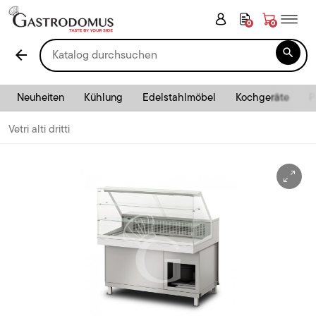
0
0

arrow_back
Neuheiten
Kühlung
Edelstahlmöbel
Kochgeräte
P
Vetri alti dritti