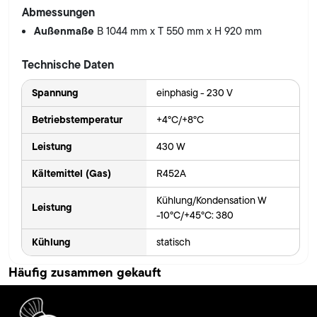
Abmessungen
Außenmaße
B 1044 mm x T 550 mm x H 920 mm
Technische Daten
Spannung
einphasig - 230 V
Betriebstemperatur
+4°C/+8°C
Leistung
430 W
Kältemittel (Gas)
R452A
Kühlung/Kondensation W
Leistung
-10°C/+45°C: 380
Kühlung
statisch
Häufig zusammen gekauft