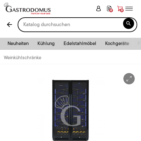
0
0

arrow_back
Neuheiten
Kühlung
Edelstahlmöbel
Kochgeräte
P
Weinkühlschränke