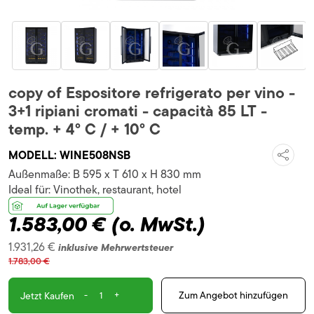
copy of Espositore refrigerato per vino -
3+1 ripiani cromati - capacità 85 LT -
temp. + 4° C / + 10° C
MODELL:
WINE508NSB
Außenmaße:
B 595 x T 610 x H 830 mm
Ideal für:
Vinothek, restaurant, hotel
1.583,00 €
(o. MwSt.)
1.931,26 €
inklusive Mehrwertsteuer
1.783,00 €
-
+
Zum Angebot hinzufügen
Jetzt Kaufen