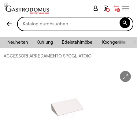
0
0

arrow_back
Neuheiten
Kühlung
Edelstahlmöbel
Kochgeräte
P
ACCESSORI ARREDAMENTO SPOGLIATOIO