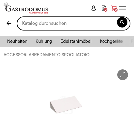
0
0

arrow_back
Neuheiten
Kühlung
Edelstahlmöbel
Kochgeräte
P
ACCESSORI ARREDAMENTO SPOGLIATOIO