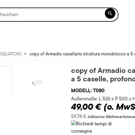

OGLIATOIO
>
copy of Armadio casellario struttura monoblocco a 5 
copy of Armadio ca
a 5 caselle, profon
MODELL:
T080
Außenmaße:
L 526 x P 500 x
49,00 €
(o. MwS
59,78 €
inklusive Mehrwertsteu