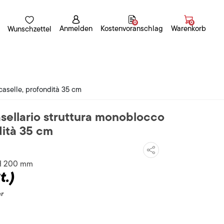
0
0
Anmelden
Kostenvoranschlag
Warenkorb
Wunschzettel
caselle, profondità 35 cm
sellario struttura monoblocco
dità 35 cm
 H 200 mm
t.)
er