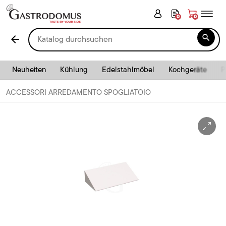
0
0

arrow_back
Neuheiten
Kühlung
Edelstahlmöbel
Kochgeräte
P
ACCESSORI ARREDAMENTO SPOGLIATOIO