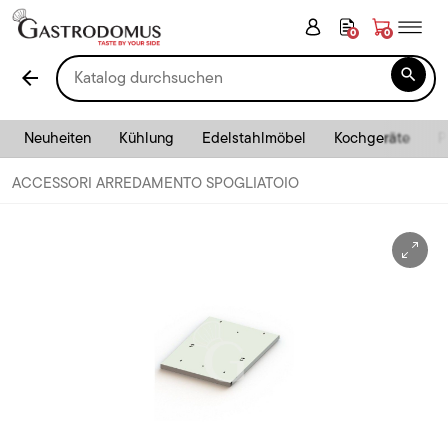
0
0

arrow_back
Neuheiten
Kühlung
Edelstahlmöbel
Kochgeräte
P
ACCESSORI ARREDAMENTO SPOGLIATOIO