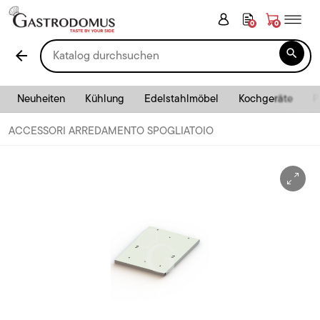
0
0

arrow_back
Neuheiten
Kühlung
Edelstahlmöbel
Kochgeräte
P
ACCESSORI ARREDAMENTO SPOGLIATOIO