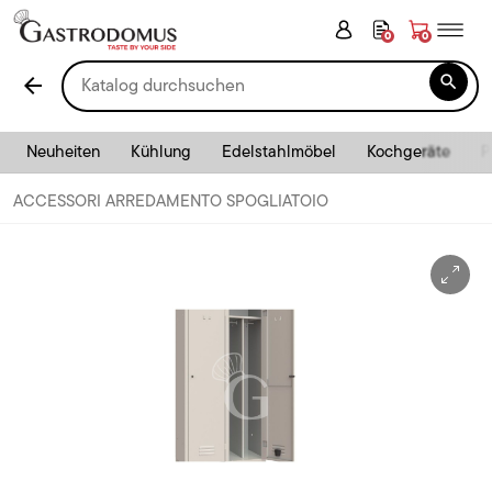
0
0

arrow_back
Neuheiten
Kühlung
Edelstahlmöbel
Kochgeräte
P
ACCESSORI ARREDAMENTO SPOGLIATOIO