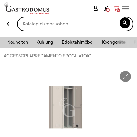
0
0

arrow_back
Neuheiten
Kühlung
Edelstahlmöbel
Kochgeräte
P
ACCESSORI ARREDAMENTO SPOGLIATOIO