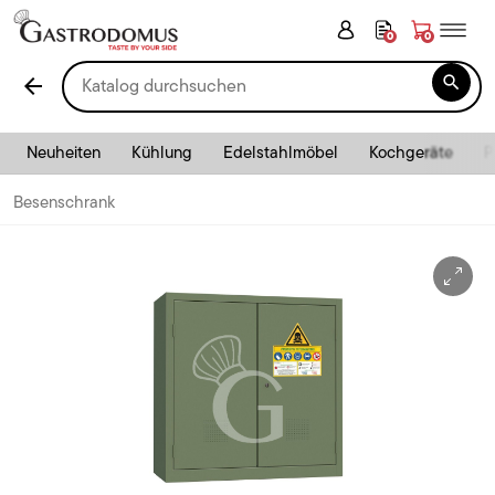
0
0

arrow_back
Neuheiten
Kühlung
Edelstahlmöbel
Kochgeräte
P
Besenschrank