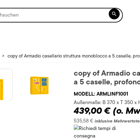

>
copy of Armadio casellario struttura monoblocco a 5 caselle, pr
copy of Armadio ca
a 5 caselle, profon
MODELL:
ARMLINF1001
Außenmaße:
B 370 x T 350 x
439,00 €
(o. Mw
535,58 €
inklusive Mehrwertste