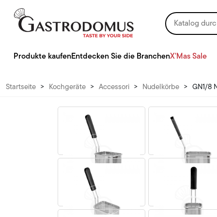
Produkte kaufen
Entdecken Sie die Branchen
X'Mas Sale
Startseite
>
Kochgeräte
>
Accessori
>
Nudelkörbe
>
GN1/8 N