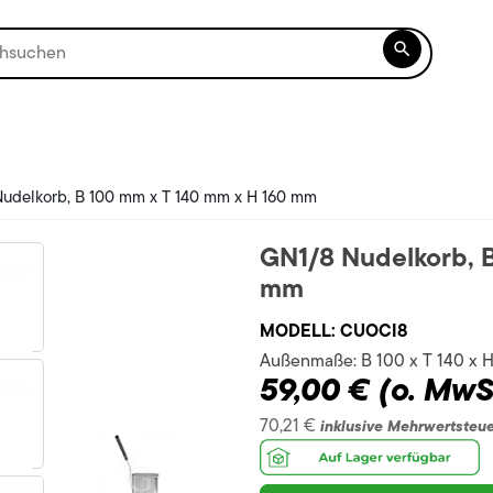

udelkorb, B 100 mm x T 140 mm x H 160 mm
GN1/8 Nudelkorb, 
mm
MODELL:
CUOCI8
Außenmaße:
B 100 x T 140 x 
59,00 €
(o. MwS
70,21 €
inklusive Mehrwertsteu