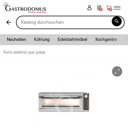
0
0

arrow_back
Neuheiten
Kühlung
Edelstahlmöbel
Kochgeräte
P
Forni elettrici per pizza