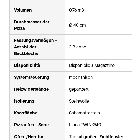
Volumen
0,76 m3
Durchmesser der
Ø 40 cm
Pizza
Fassungsvermögen -
Anzahl der
2 Bleche
Backbleche
Disponibilità
Disponibile a Magazzino
Systemsteuerung
mechanisch
Heizwiderstände
gepanzert
Isolierung
Steinwolle
Kochfläche
Schamottestein
Pizzaofen - Serie
Linea TWIN Ø40
Ofen-/Herdtür
Tür mit großem Sichtfenster