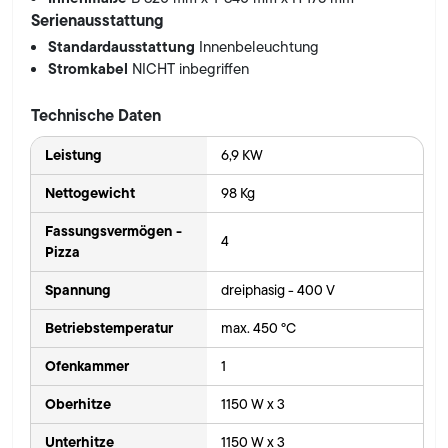
Serienausstattung
Standardausstattung
Innenbeleuchtung
Stromkabel
NICHT inbegriffen
Technische Daten
Leistung
6,9 KW
Nettogewicht
98 Kg
Fassungsvermögen -
4
Pizza
Spannung
dreiphasig - 400 V
Betriebstemperatur
max. 450 °C
Ofenkammer
1
Oberhitze
1150 W x 3
Unterhitze
1150 W x 3