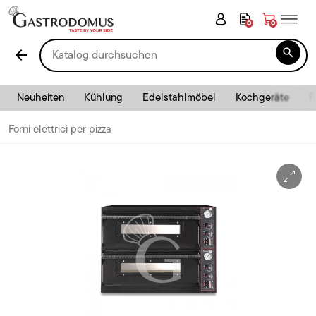
0
0

arrow_back
Neuheiten
Kühlung
Edelstahlmöbel
Kochgeräte
P
Forni elettrici per pizza