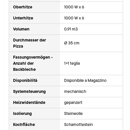
Oberhitze
1000 W x 6
Unterhitze
1000 W x 6
Volumen
0,91 m3
Durchmesser der
Ø 35 cm
Pizza
Fassungsvermögen -
Anzahl der
1+1 teglia
Backbleche
Disponibilità
Disponibile a Magazzino
Systemsteuerung
mechanisch
Heizwiderstände
gepanzert
Isolierung
Steinwolle
Kochfläche
Schamottestein