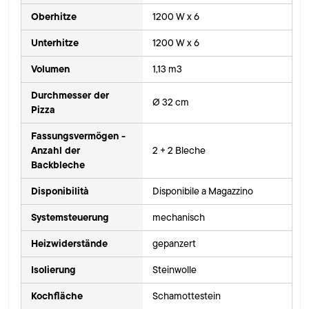
Oberhitze
1200 W x 6
Unterhitze
1200 W x 6
Volumen
1,13 m3
Durchmesser der
Ø 32 cm
Pizza
Fassungsvermögen -
Anzahl der
2 + 2 Bleche
Backbleche
Disponibilità
Disponibile a Magazzino
Systemsteuerung
mechanisch
Heizwiderstände
gepanzert
Isolierung
Steinwolle
Kochfläche
Schamottestein