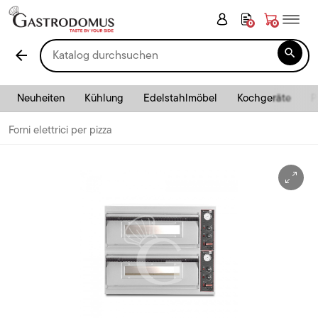
0
0

arrow_back
Neuheiten
Kühlung
Edelstahlmöbel
Kochgeräte
P
Forni elettrici per pizza