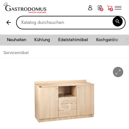
0
0

arrow_back
Neuheiten
Kühlung
Edelstahlmöbel
Kochgeräte
P
Servicemöbel