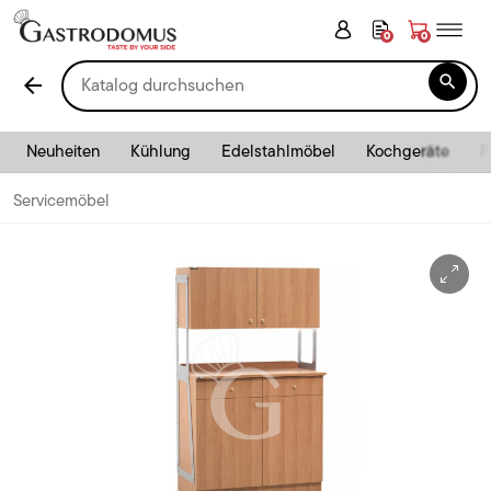
0
0

arrow_back
Neuheiten
Kühlung
Edelstahlmöbel
Kochgeräte
P
Servicemöbel