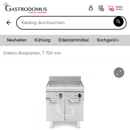
0
0

arrow_back
Neuheiten
Kühlung
Edelstahlmöbel
Kochgeräte
P
Elektro-Bratplatten, T 700 mm