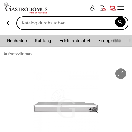
0
0

arrow_back
Neuheiten
Kühlung
Edelstahlmöbel
Kochgeräte
P
Aufsatzvitrinen