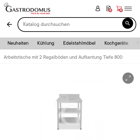
0
0

arrow_back
Neuheiten
Kühlung
Edelstahlmöbel
Kochgeräte
P
Arbeitstische mit 2 Regalböden und Aufkantung Tiefe 800