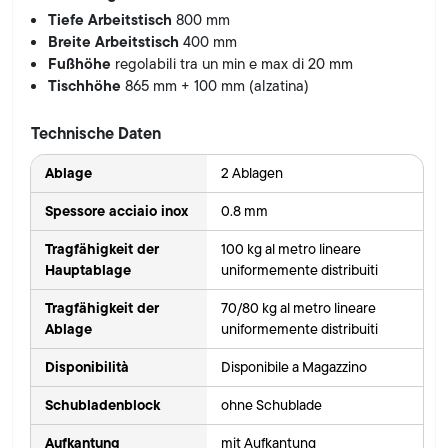
Tiefe Arbeitstisch
800 mm
Breite Arbeitstisch
400 mm
Fußhöhe
regolabili tra un min e max di 20 mm
Tischhöhe
865 mm + 100 mm (alzatina)
Technische Daten
Ablage
2 Ablagen
Spessore acciaio inox
0.8 mm
Tragfähigkeit der
100 kg al metro lineare
Hauptablage
uniformemente distribuiti
Tragfähigkeit der
70/80 kg al metro lineare
Ablage
uniformemente distribuiti
Disponibilità
Disponibile a Magazzino
Schubladenblock
ohne Schublade
Aufkantung
mit Aufkantung