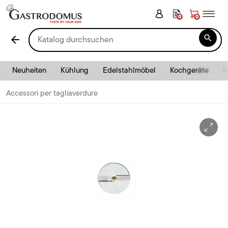
0
0

arrow_back
Neuheiten
Kühlung
Edelstahlmöbel
Kochgeräte
P
Accessori per tagliaverdure