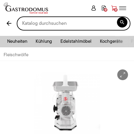
0
0

arrow_back
Neuheiten
Kühlung
Edelstahlmöbel
Kochgeräte
P
Fleischwölfe