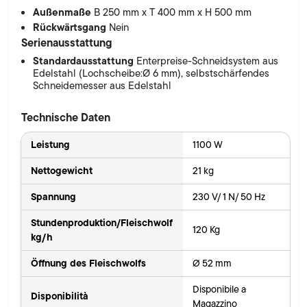
Außenmaße
B 250 mm x T 400 mm x H 500 mm
Rückwärtsgang
Nein
Serienausstattung
Standardausstattung
Enterpreise-Schneidsystem aus
Edelstahl (Lochscheibe:Ø 6 mm), selbstschärfendes
Schneidemesser aus Edelstahl
Technische Daten
Leistung
1100 W
Nettogewicht
21 kg
Spannung
230 V/ 1 N/ 50 Hz
Stundenproduktion/Fleischwolf
120 Kg
kg/h
Öffnung des Fleischwolfs
Ø 52 mm
Disponibile a
Disponibilità
Magazzino