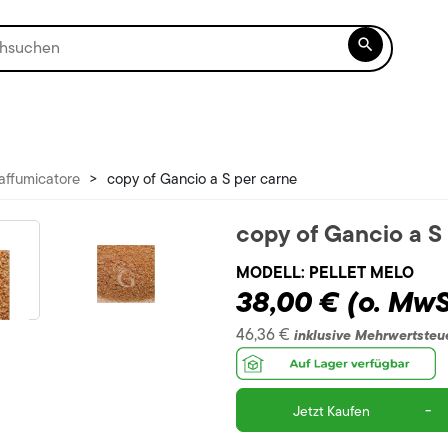

affumicatore
>
copy of Gancio a S per carne
copy of Gancio a S
MODELL:
PELLET MELO
38,00 €
(o. MwS
46,36 €
inklusive Mehrwertsteu
-
Jetzt Kaufen