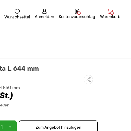
0
0
Anmelden
Kostenvoranschlag
Warenkorb
Wunschzettel
ita L 644 mm
 H 850 mm
St.)
teuer
+
Zum Angebot hinzufügen