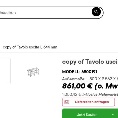

>
copy of Tavolo uscita L 644 mm
copy of Tavolo usc
MODELL:
6800191
Außenmaße:
L 800 X P 562 X
861,00 €
(o. Mw
1.050,42 €
inklusive Mehrwerts
-
Jetzt Kaufen