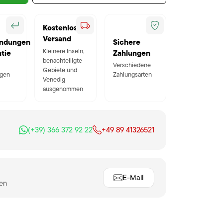
Kostenloser
Versand
ndungen
Sichere
Kleinere Inseln,
tie
Zahlungen
benachteiligte
Verschiedene
Gebiete und
gen
Zahlungsarten
Venedig
ausgenommen
(+39) 366 372 92 22
+49 89 41326521
E-Mail
ten