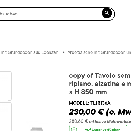

e mit Grundboden aus Edelstahl
>
Arbeitstische mit Grundboden un
copy of Tavolo semp
ripiano, alzatina 
x H 850 mm
MODELL:
TL1R136A
230,00 €
(o. Mw
280,60 €
inklusive Mehrwertst