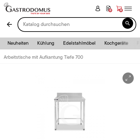
0
0

arrow_back
Neuheiten
Kühlung
Edelstahlmöbel
Kochgeräte
P
Arbeitstische mit Aufkantung Tiefe 700