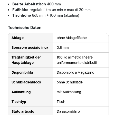
Breite Arbeitstisch
400 mm
Fußhöhe
regolabili tra un min e max di 20 mm
Tischhöhe
865 mm + 100 mm (alzatina)
Technische Daten
Ablage
ohne Ablagefläche
Spessore acciaio inox
0.8 mm
Tragfähigkeit der
100 kg al metro lineare
Hauptablage
uniformemente distribuiti
Disponibilità
Disponibile a Magazzino
Schubladenblock
ohne Schublade
Aufkantung
mit Aufkantung
Tischtyp
Tisch
Stato articolo
Da assemblare