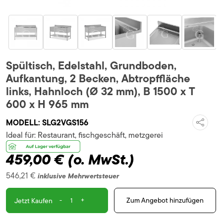
Spültisch, Edelstahl, Grundboden,
Aufkantung, 2 Becken, Abtropffläche
links, Hahnloch (Ø 32 mm), B 1500 x T
600 x H 965 mm
MODELL:
SLG2VGS156
Ideal für:
Restaurant, fischgeschäft, metzgerei
459,00 €
(o. MwSt.)
546,21 €
inklusive Mehrwertsteuer
-
+
Zum Angebot hinzufügen
Jetzt Kaufen