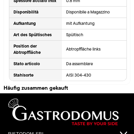
Spessore acciaio inox
0.8 mm
Disponibilità
Disponibile a Magazzino
Aufkantung
mit Aufkantung
Art des Spültisches
Spültisch
Position der
Abtropffläche links
Abtropffläche
Stato articolo
Da assemblare
Stahlsorte
AISI 304-430
Häufig zusammen gekauft
RISTODOM SRL