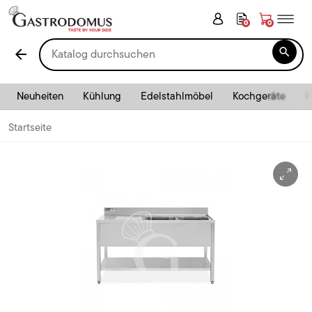
0
0

arrow_back
Neuheiten
Kühlung
Edelstahlmöbel
Kochgeräte
P
Startseite