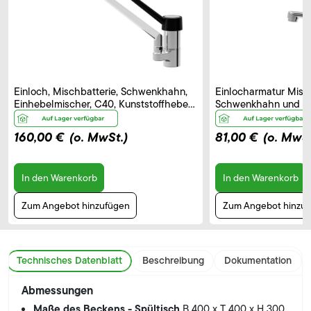
Einloch, Mischbatterie, Schwenkhahn,
Einlocharmatur Misch
Einhebelmischer, C40, Kunststoffhebel
Schwenkhahn und El
– B 250 mm
Bedienhebel, Auslau
160,00 €
(o. MwSt.)
81,00 €
(o. MwSt
In den Warenkorb
In den Warenkorb
Zum Angebot hinzufügen
Zum Angebot hinzu
Technisches Datenblatt
Beschreibung
Dokumentation
Abmessungen
Maße des Beckens - Spültisch
B 400 x T 400 x H 300