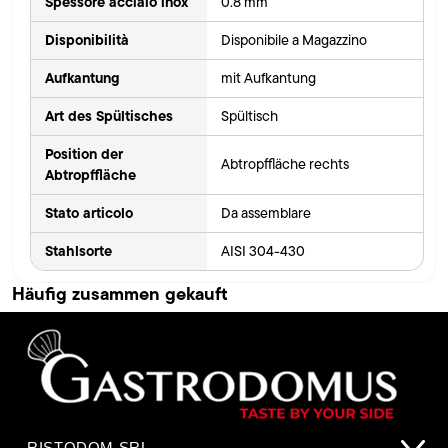
Spessore acciaio inox
0.8 mm
Disponibilità
Disponibile a Magazzino
Aufkantung
mit Aufkantung
Art des Spültisches
Spültisch
Position der
Abtropffläche rechts
Abtropffläche
Stato articolo
Da assemblare
Stahlsorte
AISI 304-430
Häufig zusammen gekauft
RISTODOM SRL