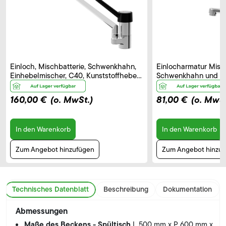
Einloch, Mischbatterie, Schwenkhahn,
Einlocharmatur Misch
Einhebelmischer, C40, Kunststoffhebel
Schwenkhahn und El
– B 250 mm
Bedienhebel, Auslau
160,00 €
(o. MwSt.)
81,00 €
(o. MwSt
In den Warenkorb
In den Warenkorb
Zum Angebot hinzufügen
Zum Angebot hinzu
Technisches Datenblatt
Beschreibung
Dokumentation
Abmessungen
Maße des Beckens - Spültisch
L 500 mm x P 600 mm x