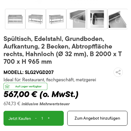
Spültisch, Edelstahl, Grundboden,
Aufkantung, 2 Becken, Abtropffläche
rechts, Hahnloch (Ø 32 mm), B 2000 x T
700 x H 965 mm
MODELL:
SLG2VGD207
Ideal für:
Restaurant, fischgeschäft, metzgerei
567,00 €
(o. MwSt.)
674,73 €
inklusive Mehrwertsteuer
-
+
Zum Angebot hinzufügen
Jetzt Kaufen