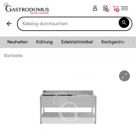
0
0

arrow_back
Neuheiten
Kühlung
Edelstahlmöbel
Kochgeräte
P
Startseite