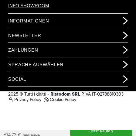
INFO SHOWROOM
INFORMATIONEN
NEWSLETTER
ZAHLUNGEN
SPRACHE AUSWÄHLEN
SOCIAL
Ristodom SRL
2025 © Tutti i diritti -
P.IVA IT-02788810303
Privacy Policy
Cookie Policy
567,00 €
(o. MwSt.)
Jetzt Kaufen
674,73 €
inklusive