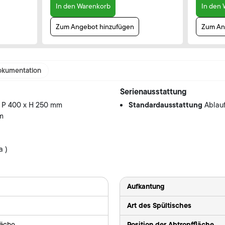
In den Warenkorb
In den
Zum Angebot hinzufügen
Zum An
kumentation
Serienausstattung
Standardausstattung
 P 400 x H 250 mm
Ablauf
mm
a )
Aufkantung
Art des Spültisches
Position der Abtropffläche
läche