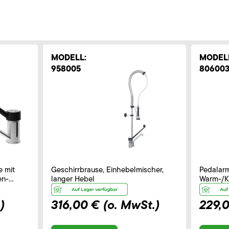
MODELL:
MODEL
958005
80600
e mit
Geschirrbrause, Einhebelmischer,
Pedalarm
en-
langer Hebel
Warm-/K
m
)
316,00 €
(o. MwSt.)
229,