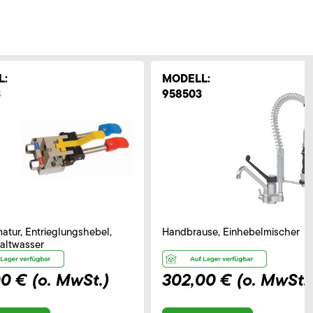
L:
MODELL:
3
958503
atur, Entrieglungshebel,
Handbrause, Einhebelmischer
altwasser
00 €
(o. MwSt.)
302,00 €
(o. MwSt.