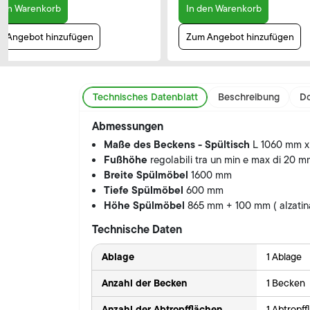
den Warenkorb
In den Warenkorb
 Angebot hinzufügen
Zum Angebot hinzufügen
Technisches Datenblatt
Beschreibung
Do
Abmessungen
Maße des Beckens - Spültisch
L 1060 mm x
Fußhöhe
regolabili tra un min e max di 20 
Breite Spülmöbel
1600 mm
Tiefe Spülmöbel
600 mm
Höhe Spülmöbel
865 mm + 100 mm ( alzatin
Technische Daten
Ablage
1 Ablage
Anzahl der Becken
1 Becken
Anzahl der Abtropfflächen
1 Abtropff