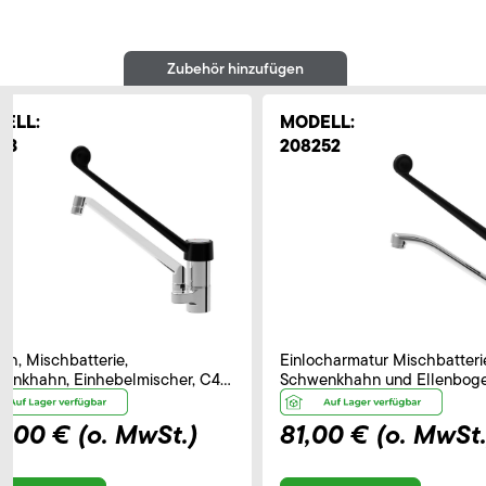
Zubehör hinzufügen
ELL:
MODELL:
33
208252
och, Mischbatterie,
Einlocharmatur Mischbatteri
enkhahn, Einhebelmischer, C40,
Schwenkhahn und Ellenbog
tstoffhebel – B 250 mm
Bedienhebel, Auslauf 230 m
0,00 €
(o. MwSt.)
81,00 €
(o. MwSt.