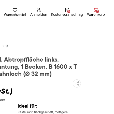
0
0
Anmelden
Kostenvoranschlag
Warenkorb
Wunschzettel
2 mm)
, Abtropffläche links,
tung, 1 Becken, B 1600 x T
ahnloch (Ø 32 mm)
St.)
uer
Ideal für:
Restaurant, fischgeschäft, metzgerei