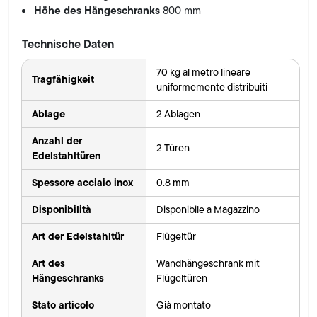
Höhe des Hängeschranks
800 mm
Technische Daten
70 kg al metro lineare
Tragfähigkeit
uniformemente distribuiti
Ablage
2 Ablagen
Anzahl der
2 Türen
Edelstahltüren
Spessore acciaio inox
0.8 mm
Disponibilità
Disponibile a Magazzino
Art der Edelstahltür
Flügeltür
Art des
Wandhängeschrank mit
Hängeschranks
Flügeltüren
Stato articolo
Già montato