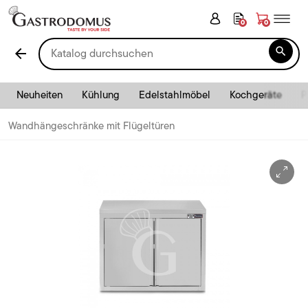
0
0

arrow_back
Neuheiten
Kühlung
Edelstahlmöbel
Kochgeräte
P
Wandhängeschränke mit Flügeltüren