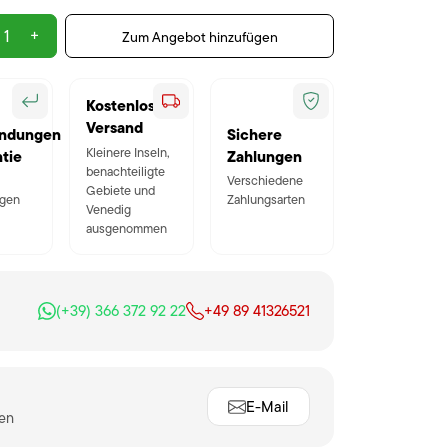
+
Zum Angebot hinzufügen
Kostenloser
Versand
ndungen
Sichere
Kleinere Inseln,
tie
Zahlungen
benachteiligte
Verschiedene
Gebiete und
gen
Zahlungsarten
Venedig
ausgenommen
(+39) 366 372 92 22
+49 89 41326521
E-Mail
ten