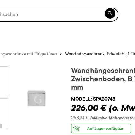

geschränke mit Flügeltüren
>
Wandhängeschrank, Edelstahl, 1 F
Wandhängeschrank, 
Zwischenboden, B 
mm
MODELL:
SPAB0748
226,00 €
(o. Mw
268,94 €
inklusive Mehrwertste