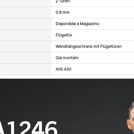
2 Türen
0.8 mm
Disponibile a Magazzino
Flügeltür
Wandhängeschrank mit Flügeltüren
Già montato
AISI 430