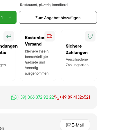
Restaurant, pizzeria, konditorei
+
Zum Angebot hinzufügen
Kostenloser
Versand
ndungen
Sichere
Kleinere Inseln,
tie
Zahlungen
benachteiligte
Verschiedene
Gebiete und
gen
Zahlungsarten
Venedig
ausgenommen
(+39) 366 372 92 22
+49 89 41326521
E-Mail
ten