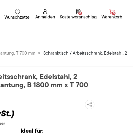
0
0
Anmelden
Kostenvoranschlag
Warenkorb
Wunschzettel
fkantung, T 700 mm
>
Schranktisch / Arbeitsschrank, Edelstahl, 2
itsschrank, Edelstahl, 2
kantung, B 1800 mm x T 700
St.)
uer
Ideal für: