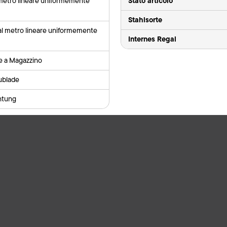
Stato articolo
 metro lineare uniformemente
Stahlsorte
al metro lineare uniformemente
Internes Regal
le a Magazzino
ublade
ntung