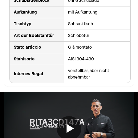
Schubladenblock
ohne Schublade
Aufkantung
mit Aufkantung
Tischtyp
Schranktisch
Art der Edelstahltür
Schiebetür
Stato articolo
Già montato
Stahlsorte
AISI 304-430
verstellbar, aber nicht
Internes Regal
abnehmbar