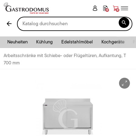
0
0

arrow_back
Neuheiten
Kühlung
Edelstahlmöbel
Kochgeräte
P
Arbeitsschränke mit Schiebe- oder Flügeltüren, Aufkantung, T
700 mm