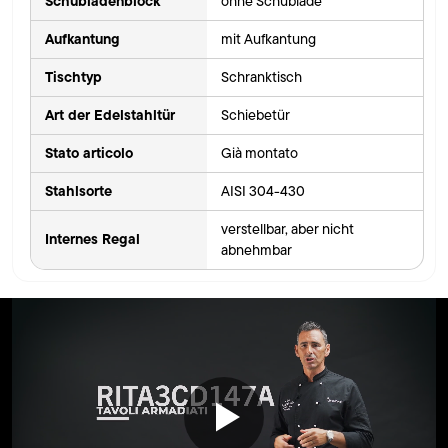
Schubladenblock
ohne Schublade
Aufkantung
mit Aufkantung
Tischtyp
Schranktisch
Art der Edelstahltür
Schiebetür
Stato articolo
Già montato
Stahlsorte
AISI 304-430
verstellbar, aber nicht
Internes Regal
abnehmbar