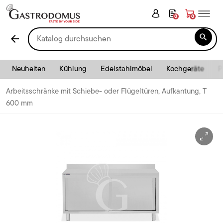
0
0

arrow_back
Neuheiten
Kühlung
Edelstahlmöbel
Kochgeräte
P
Arbeitsschränke mit Schiebe- oder Flügeltüren, Aufkantung, T
600 mm