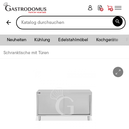
0
0

arrow_back
Neuheiten
Kühlung
Edelstahlmöbel
Kochgeräte
P
Schranktische mit Türen