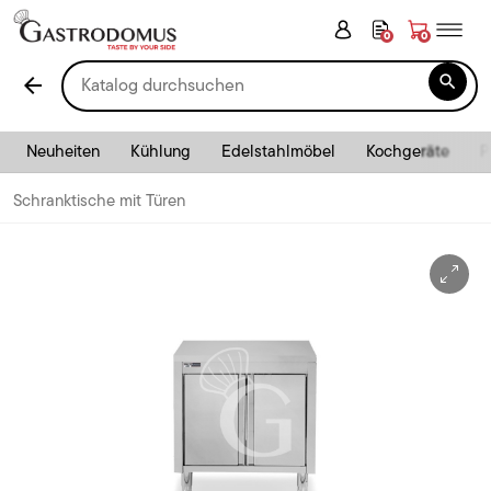
0
0

arrow_back
Neuheiten
Kühlung
Edelstahlmöbel
Kochgeräte
P
Schranktische mit Türen