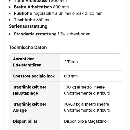
Tiefe Arbeitstisch
800 mm
Breite Arbeitstisch
800 mm
Fußhöhe
regolabili tra un min e max di 20 mm
Tischhöhe
850 mm
Serienausstattung
Standardausstattung
1 Zwischenboden
Technische Daten
Anzahl der
2 Türen
Edelstahltüren
Spessore acciaio inox
0.8 mm
Tragfähigkeit der
100 kg al metro lineare
Hauptablage
uniformemente distribuiti
Tragfähigkeit der
70/80 kg al metro lineare
Ablage
uniformemente distribuiti
Disponibilità
Disponibile a Magazzino