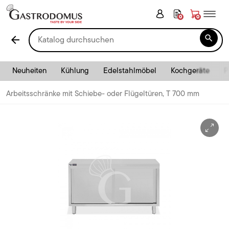
0
0

arrow_back
Neuheiten
Kühlung
Edelstahlmöbel
Kochgeräte
P
Arbeitsschränke mit Schiebe- oder Flügeltüren, T 700 mm