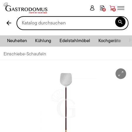
0
0

arrow_back
Neuheiten
Kühlung
Edelstahlmöbel
Kochgeräte
P
Einschiebe-Schaufeln