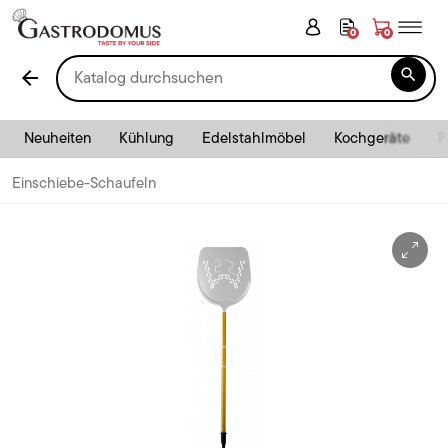
0
0

arrow_back
Neuheiten
Kühlung
Edelstahlmöbel
Kochgeräte
P
Einschiebe-Schaufeln