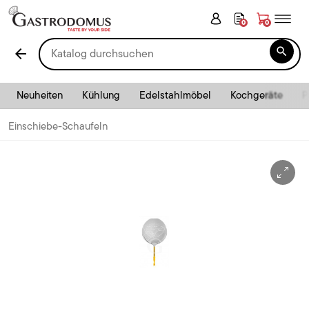
0
0

arrow_back
Neuheiten
Kühlung
Edelstahlmöbel
Kochgeräte
P
Einschiebe-Schaufeln