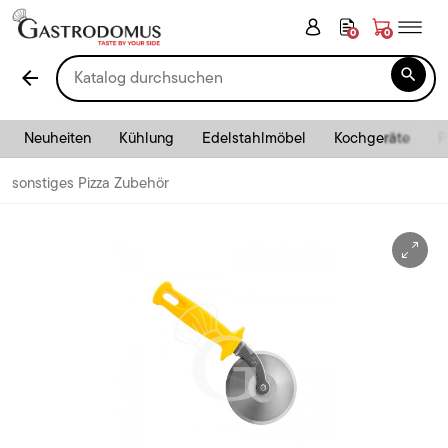
0
0

arrow_back
Neuheiten
Kühlung
Edelstahlmöbel
Kochgeräte
P
sonstiges Pizza Zubehör