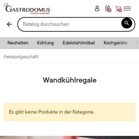
0
0

arrow_back
Neuheiten
Kühlung
Edelstahlmöbel
Kochgeräte
P
Feinkostgeschäft
Wandkühlregale
Es gibt keine Produkte in der Kategorie.