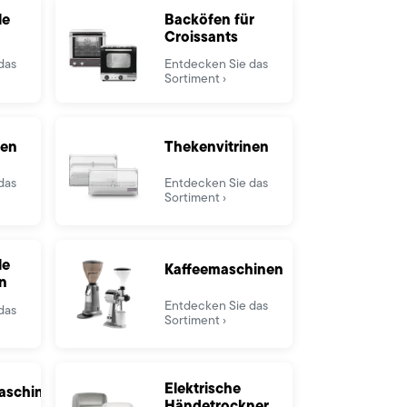
le
Backöfen für
Croissants
das
Entdecken Sie das
Sortiment
nen
Thekenvitrinen
das
Entdecken Sie das
Sortiment
le
Kaffeemaschinen
en
Entdecken Sie das
das
Sortiment
Elektrische
aschinen
Händetrockner