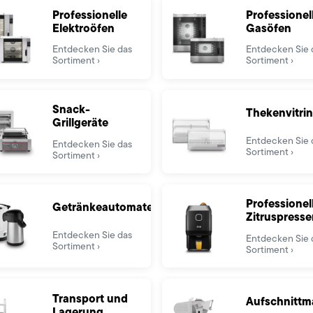
Professionelle
Professionel
Elektroöfen
Gasöfen
Entdecken Sie das
Entdecken Sie 
Sortiment
Sortiment
Snack-
Thekenvitri
Grillgeräte
Entdecken Sie 
Entdecken Sie das
Sortiment
Sortiment
Professionel
Getränkeautomaten
Zitruspress
Entdecken Sie das
Entdecken Sie 
Sortiment
Sortiment
Transport und
Aufschnittm
Lagerung